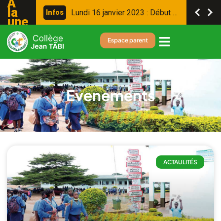
A la
S
a
m
e
d
i
2
1
s
e
p
t
e
m
b
r
e
2
0
2
3
:
J
o
I
n
f
o
s
une
Espace parent
Evenements
ACTAULITÉS