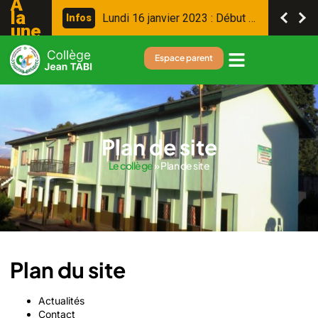
A
la
L
u
n
d
i
1
6
j
a
n
v
i
e
r
2
0
2
3
:
D
é
b
u
t
d
e
s
c
o
n
s
e
i
l
s
I
n
f
o
s
une
Espace parent
Plan de site
Le collège
»
Plan de site
Plan du site
Actualités
Contact